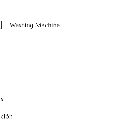
Washing Machine
as
pción