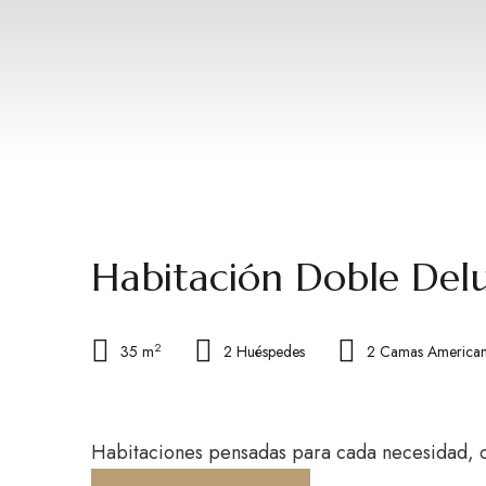
Habitación Doble Del
2
35 m
2 Huéspedes
2 Camas America
Habitaciones pensadas para cada necesidad, con 